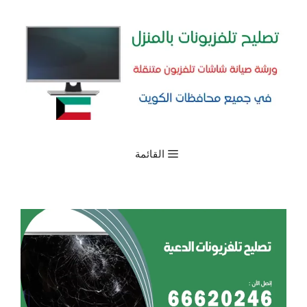
نتقل
لى
لمحتوى
القائمة