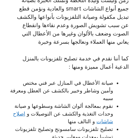
زمن وليست وليدة اللحظة ونمتلك الخبرة بصيانة
جميع أنواع الشاشات smart والعادية ونؤمن قطع
تبديل مكفولة وصيانة التلفزيونات بأنواعها والكشف
عن سبب تشويش الصورة وعدم نقاءها وانقطاع
الصوت وضعف بالألوان وغيرها من الأعطال التي
يعاني منها العملاء ونعالجها بسرعة وخبرة
كما أننا نقدم في خدمة تصليح تلفزيونات بالمنزل
الدعية أعمال مميزة ومنها :
صيانة الأعطال في المنازل عبر فني مختص
وأمين وشاطر وخبير بالكشف عن العطل ومعرفة
سببه
نقوم بمعالجة ألوان الشاشة وسطوعها و صيانة
وحدات التغذية والكشف عن التوصيلات و
اصلاح
شاشات
و التالف منها
تصليح تلفزيونات سامسونج وتصليح تلفزيونات
توشيبا بمعدات ومعايير حديثة