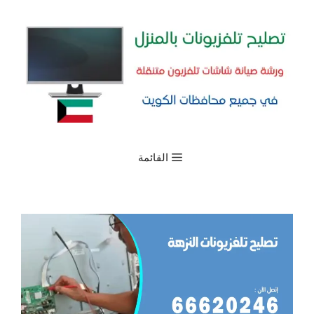
نتقل
لى
لمحتوى
القائمة