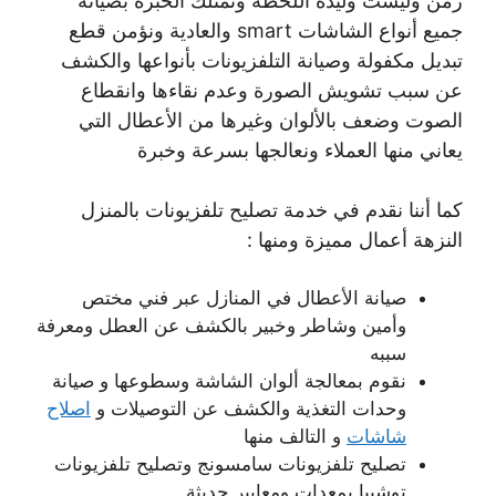
زمن وليست وليدة اللحظة ونمتلك الخبرة بصيانة
جميع أنواع الشاشات smart والعادية ونؤمن قطع
تبديل مكفولة وصيانة التلفزيونات بأنواعها والكشف
عن سبب تشويش الصورة وعدم نقاءها وانقطاع
الصوت وضعف بالألوان وغيرها من الأعطال التي
يعاني منها العملاء ونعالجها بسرعة وخبرة
كما أننا نقدم في خدمة تصليح تلفزيونات بالمنزل
النزهة أعمال مميزة ومنها :
صيانة الأعطال في المنازل عبر فني مختص
وأمين وشاطر وخبير بالكشف عن العطل ومعرفة
سببه
نقوم بمعالجة ألوان الشاشة وسطوعها و صيانة
وحدات التغذية والكشف عن التوصيلات و
اصلاح
شاشات
و التالف منها
تصليح تلفزيونات سامسونج وتصليح تلفزيونات
توشيبا بمعدات ومعايير حديثة