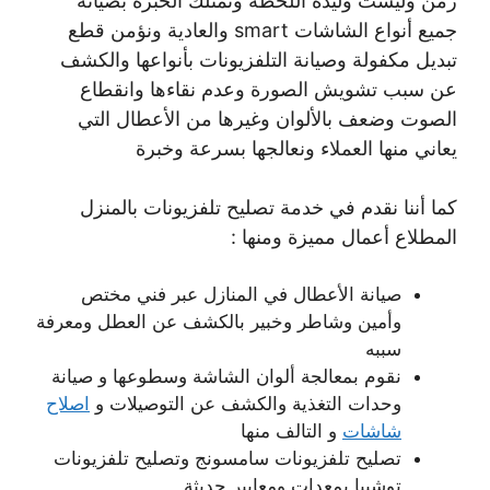
زمن وليست وليدة اللحظة ونمتلك الخبرة بصيانة
جميع أنواع الشاشات smart والعادية ونؤمن قطع
تبديل مكفولة وصيانة التلفزيونات بأنواعها والكشف
عن سبب تشويش الصورة وعدم نقاءها وانقطاع
الصوت وضعف بالألوان وغيرها من الأعطال التي
يعاني منها العملاء ونعالجها بسرعة وخبرة
كما أننا نقدم في خدمة تصليح تلفزيونات بالمنزل
المطلاع أعمال مميزة ومنها :
صيانة الأعطال في المنازل عبر فني مختص
وأمين وشاطر وخبير بالكشف عن العطل ومعرفة
سببه
نقوم بمعالجة ألوان الشاشة وسطوعها و صيانة
وحدات التغذية والكشف عن التوصيلات و
اصلاح
شاشات
و التالف منها
تصليح تلفزيونات سامسونج وتصليح تلفزيونات
توشيبا بمعدات ومعايير حديثة