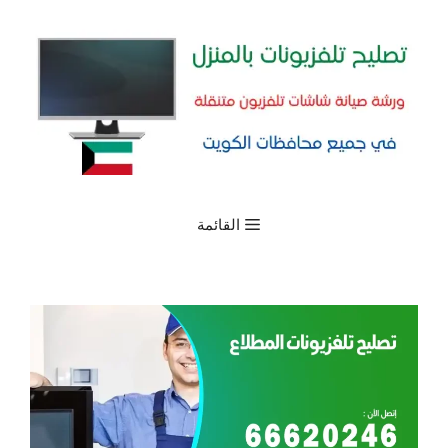
نتقل
لى
لمحتوى
القائمة