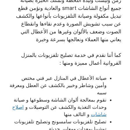
زمن وليست وليدة اللحظة ونمتلك الخبرة بصيانة
جميع أنواع الشاشات smart والعادية ونؤمن قطع
تبديل مكفولة وصيانة التلفزيونات بأنواعها والكشف
عن سبب تشويش الصورة وعدم نقاءها وانقطاع
الصوت وضعف بالألوان وغيرها من الأعطال التي
يعاني منها العملاء ونعالجها بسرعة وخبرة
كما أننا نقدم في خدمة تصليح تلفزيونات بالمنزل
الفروانية أعمال مميزة ومنها :
صيانة الأعطال في المنازل عبر فني مختص
وأمين وشاطر وخبير بالكشف عن العطل ومعرفة
سببه
نقوم بمعالجة ألوان الشاشة وسطوعها و صيانة
وحدات التغذية والكشف عن التوصيلات و
اصلاح
شاشات
و التالف منها
تصليح تلفزيونات سامسونج وتصليح تلفزيونات
توشيبا بمعدات ومعايير حديثة