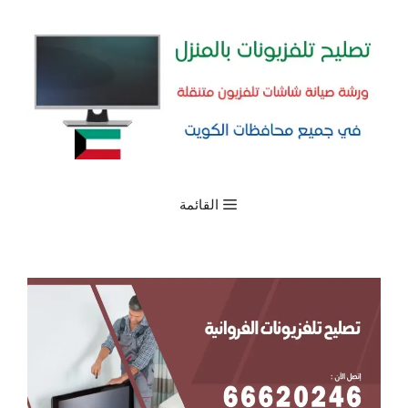
نتقل
لى
لمحتوى
القائمة