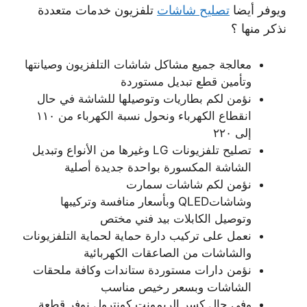
ويوفر أيضا
تصليح شاشات
تلفزيون خدمات متعددة
نذكر منها ؟
معالجة جميع مشاكل شاشات التلفزيون وصيانتها
وتأمين قطع تبديل مستوردة
نؤمن لكم بطاريات وتوصيلها للشاشة في حال
انقطاع الكهرباء ونحول نسبة الكهرباء من ١١٠
إلى ٢٢٠
تصليح تلفزيونات LG وغيرها من الأنواع وتبديل
الشاشة المكسورة بواحدة جديدة أصلية
نؤمن لكم شاشات سمارت
وشاشاتQLED وبأسعار منافسة وتركيبها
وتوصيل الكابلات بيد فني مختص
نعمل على تركيب دارة حماية لحماية التلفزيونات
والشاشات من الصاعقات الكهربائية
نؤمن دارات مستوردة ستاندات وكافة ملحقات
الشاشات وبسعر رخيص مناسب
وفي حال كسر الريمونت كونترول نوفر قطعة