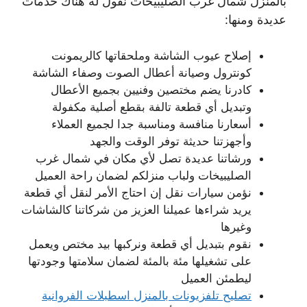
بالمنزل شمال غرب الصليبيخات نقول له هناك خدمات
عديدة ومنها:
إصلاح عيوب الشاشة وملحقاتها كالريمونت
كونترول وصيانة أعطال الصوت وصفاء الشاشة
كادرنا يضم مختصين وفنيين بجميع الأعطال
وتبديل أي قطعة تالفة بقطع أصلية مكفولة
أسعارنا منافسة ومناسبة جدا لجميع العملاء
وأجهزتنا حديثة توفر الوقت والجهد
ورشاتنا عديدة تصل لأي مكان في شمال غرب
الصليبيخات ولباب منزلكم لضمان راحة العميل
نؤمن سيارات نقل إن احتاج الأمر لنقل أي قطعة
يريد شراءها عميلنا العزيز من شركاتنا كالشاشات
وغيرها
نقوم بتبديل أي قطعة ونركبها بيد مختص ويعمل
على تشغيلها مئة بالمئة لضمان سلامتها وجودتها
ليطمئن العميل
تصليح تلفزيونات بالمنزل اسطبلات الفروانية