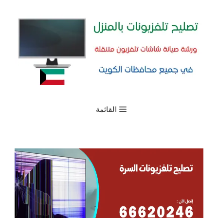
نتقل
لى
لمحتوى
القائمة