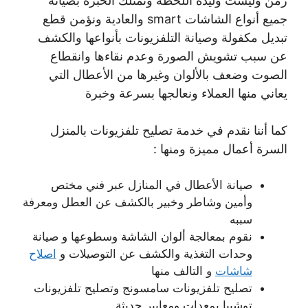
زمن وليست وليدة اللحظة ونمتلك الخبرة بصيانة
جميع أنواع الشاشات smart والعادية ونؤمن قطع
تبديل مكفولة وصيانة التلفزيونات بأنواعها والكشف
عن سبب تشويش الصورة وعدم نقاءها وانقطاع
الصوت وضعف بالألوان وغيرها من الأعطال التي
يعاني منها العملاء ونعالجها بسرعة وخبرة
كما أننا نقدم في خدمة تصليح تلفزيونات بالمنزل
السرة أعمال مميزة ومنها :
صيانة الأعطال في المنازل عبر فني مختص
وأمين وشاطر وخبير بالكشف عن العطل ومعرفة
سببه
نقوم بمعالجة ألوان الشاشة وسطوعها و صيانة
وحدات التغذية والكشف عن التوصيلات و
اصلاح
شاشات
و التالف منها
تصليح تلفزيونات سامسونج وتصليح تلفزيونات
توشيبا بمعدات ومعايير حديثة