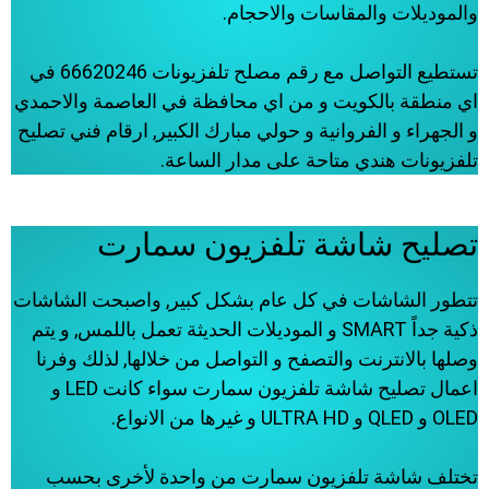
والموديلات والمقاسات والاحجام.
تستطيع التواصل مع رقم مصلح تلفزيونات 66620246 في
اي منطقة بالكويت و من اي محافظة في العاصمة والاحمدي
و الجهراء و الفروانية و حولي مبارك الكبير, ارقام فني تصليح
تلفزيونات هندي متاحة على مدار الساعة.
تصليح شاشة تلفزيون سمارت
تتطور الشاشات في كل عام بشكل كبير, واصبحت الشاشات
ذكية جداً SMART و الموديلات الحديثة تعمل باللمس, و يتم
وصلها بالانترنت والتصفح و التواصل من خلالها, لذلك وفرنا
اعمال تصليح شاشة تلفزيون سمارت سواء كانت LED و
OLED و QLED و ULTRA HD و غيرها من الانواع.
تختلف شاشة تلفزيون سمارت من واحدة لأخرى بحسب