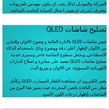
الشركة والموديل, لذلك يجب ان يكون مهندس تلفزيونات
محترف يُشرف او يقوم باعمال الصيانة الخاصة بالشاشة.
تصليح شاشات QLED
تتميز شاشات QLED بالانارة العالية و وضوح الالوان والتباين
بين الالوان لإظهار اعلى دقة ووضوح وذلك باستخدام الذكاء
الاصطناعي, ويجعل سطوع الشاشة فاخر ومميزة, خدمة
تصليح شاشات QLED يعتمد على معايرة و اصلاح الدارات
الكهربائية المسؤولة عن الالوان و توزيع البث.
يعتبر الكثيرون ان مشاهدة التلفاز السمارت QLED وكأنك
تنظر من النافذة بالعين المجردة, حيث يتميز هذا النوع من
الشاشات بإظهار درجات اللون الأسود.