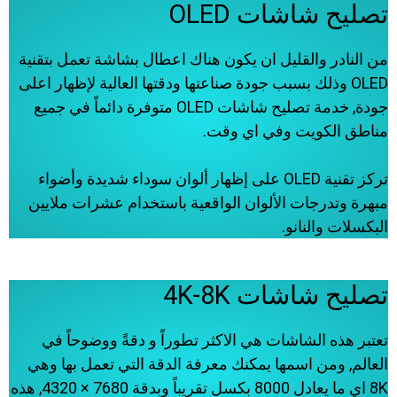
تصليح شاشات OLED
من النادر والقليل ان يكون هناك اعطال بشاشة تعمل بتقنية
OLED وذلك بسبب جودة صناعتها ودقتها العالية لإظهار اعلى
جودة, خدمة تصليح شاشات OLED متوفرة دائماً في جميع
مناطق الكويت وفي اي وقت.
تركز تقنية OLED على إظهار ألوان سوداء شديدة وأضواء
مبهرة وتدرجات الألوان الواقعية باستخدام عشرات ملايين
البكسلات والنانو.
تصليح شاشات 4K-8K
تعتبر هذه الشاشات هي الاكثر تطوراً و دقةً ووضوحاً في
العالم, ومن اسمها يمكنك معرفة الدقة التي تعمل بها وهي
8K اي ما يعادل 8000 بكسل تقريباً وبدقة 7680 × 4320, هذه