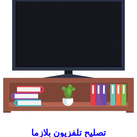
تصليح تلفزيون بلازما