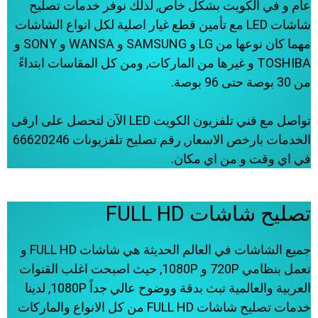
عام و في الكويت بشكل خاص, لذلك نوفر خدمات تصليح
شاشات LED مع تأمين قطع غيار اصلية لكل انواع الشاشات
مهما كان نوعها من LG و SAMSUNG و WANSA و SONY و
TOSHIBA و غيرها من الماركات, ومن كل المقاسات ابتداءً
من 30 بوصة حتى 96 بوصة.
تواصل مع فني تلفزيون الكويت LED الآن لتحصل على ارقى
الخدمات بارخص الاسعار, رقم تصليح تلفزيونات 66620246
في اي وقت و من اي مكان.
تصليح شاشات FULL HD
جميع الشاشات في العالم الحديثة هي شاشات FULL HD و
تعمل بنظامي 720P و 1080P, حيث اصبحت اغلب القنوات
العربية والعالمية تبث بدقة ووضوح عالي جداً 1080P, لدينا
خدمات تصليح شاشات FULL HD من كل الانواع والماركات